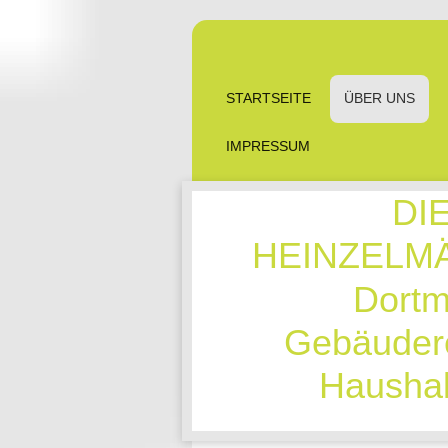
STARTSEITE
ÜBER UNS
IMPRESSUM
DI
HEINZELMÄ
Dortm
Gebäudere
Haushalts