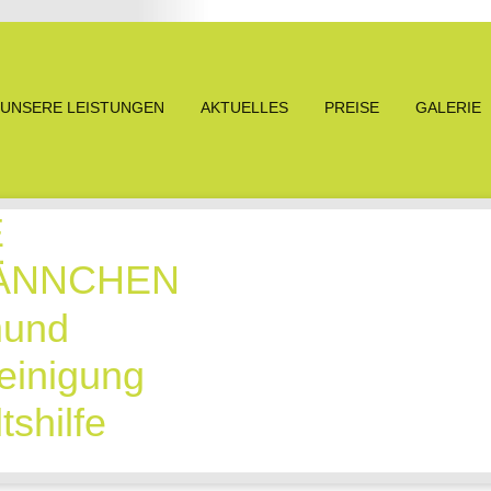
UNSERE LEISTUNGEN
AKTUELLES
PREISE
GALERIE
E
NNCHEN
und
inigung
hilfe